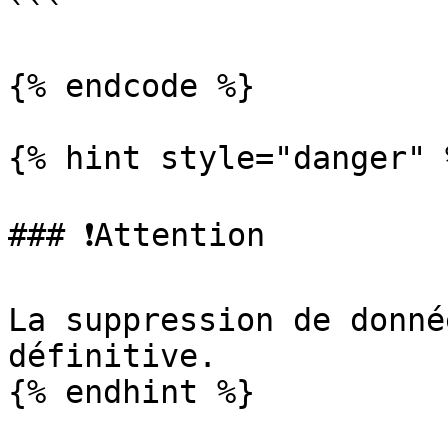
```

{% endcode %}

{% hint style="danger" %
### ❗️Attention

La suppression de donné
définitive.
