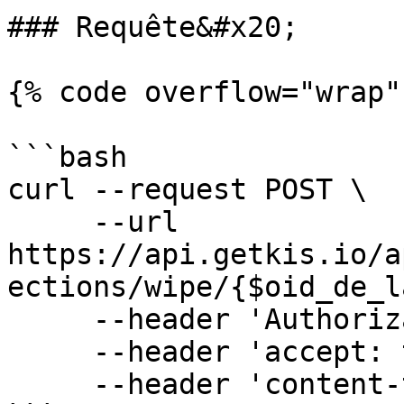
### Requête&#x20;

{% code overflow="wrap"
```bash

curl --request POST \

     --url 
https://api.getkis.io/a
ections/wipe/{$oid_de_l
     --header 'Authorization: Bearer ...'' \

     --header 'accept: text/plain' \

     --header 'content-type: application/json' \
