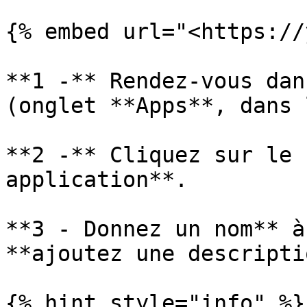
{% embed url="<https://
**1 -** Rendez-vous dan
(onglet **Apps**, dans 
**2 -** Cliquez sur le 
application**.

**3 - Donnez un nom** à
**ajoutez une descripti
{% hint style="info" %}
