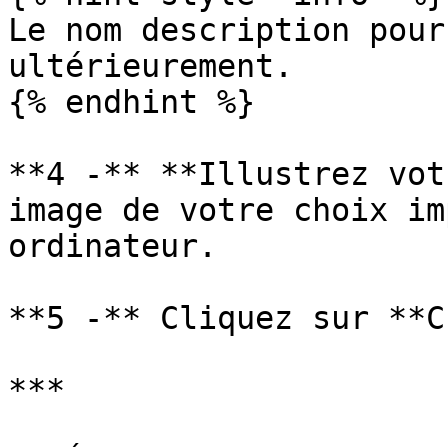
Le nom description pour
ultérieurement.

{% endhint %}

**4 -** **Illustrez vot
image de votre choix im
ordinateur.

**5 -** Cliquez sur **C
***
