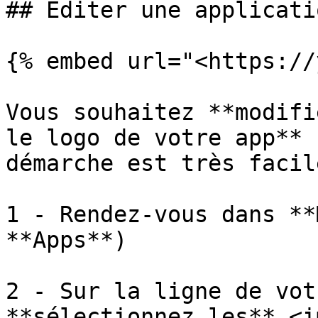
## Éditer une applicatio
{% embed url="<https://
Vous souhaitez **modifi
le logo de votre app** 
démarche est très facile
1 - Rendez-vous dans **
**Apps**)

2 - Sur la ligne de vot
**sélectionnez les** <im