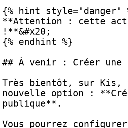
{% hint style="danger" %
**Attention : cette act
!**&#x20;

{% endhint %}

## À venir : Créer une 
Très bientôt, sur Kis, 
nouvelle option : **Cré
publique**.

Vous pourrez configurer