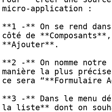
micro-application :

**1 -** On se rend dans
côté de **Composants**,
**Ajouter**.

**2 -** On nomme notre 
manière la plus précise
ce sera “**Formulaire A
**3 -** Dans le menu dé
la liste** dont on souh