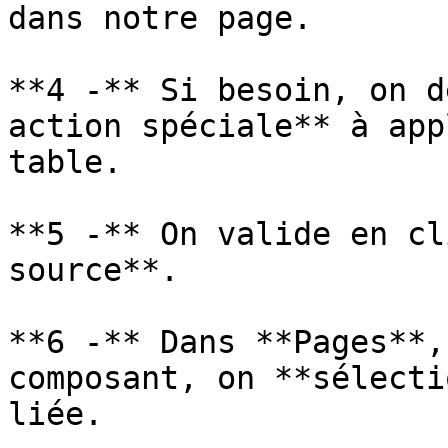
dans notre page.

**4 -** Si besoin, on d
action spéciale** à app
table.

**5 -** On valide en cl
source**.

**6 -** Dans **Pages**,
composant, on **sélecti
liée.
